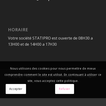
HORAIRE
Votre société STATIPRO est ouverte de 08H30 a
13H00 et de 14H00 a 17H30
Nous utilisons des cookies pour nous permettre de mieux
comprendre comment le site est utilisé. En continuant à utiliser ce
© Copyright - Statipro -
Politique de confidentialité
-
Mentions légales
site, vous acceptez cette politique.
Accepter
Refuser