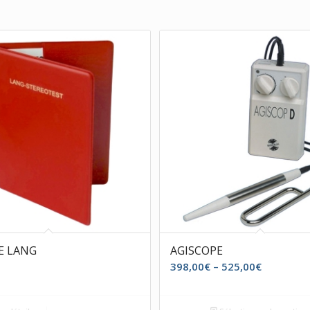
E LANG
AGISCOPE
398,00
€
–
525,00
€