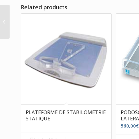
Related products
GOUTTIERES (Sachet
de 5 pour les
particuliers et 10 pour
les professionnels...
PLATEFORME DE STABILOMETRIE
PODOSC
STATIQUE
LATERA
560,00
€