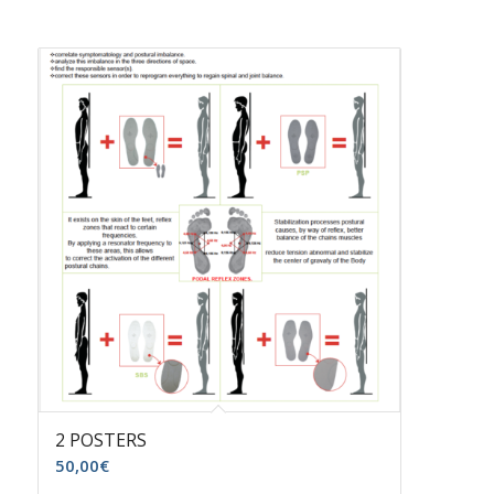
2 POSTERS
50,00
€